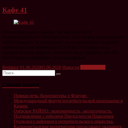
Кафе 41
Три месяца назад в здании, где располагается
Калининградский Облпотребсоюз, был открыт обновленный
«КООПмаркет». К сожалению, из-за начавшейся эпидемии
коронавирусной инфекции (COOVID-19) вторая часть
проекта не была открыта, имеется в виду кофейня, хотя все
было готово к открытию. 1 июня кофейня
Redaktor
01.06.2020
05.06.2020
Новости
Читать далее
Свежие записи
Прямая речь. Кооператоры о Форуме.
Международный форум потребительской кооперации в
Казани
Озёрское РАЙПО: экономичность, экологичность.
Поздравление с юбилеем Председателя Правления
Гусевского районного потребительского общества.
Калининградские кооператоры продолжают оказывать