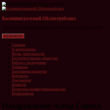
Перейти
к
содержимому
Калининградский Облпотребсоюз
Потребительская кооперация самого западного региона РФ
Меню
MENU
MENU
Главная
О кооперации
Виды деятельности
Потребительские общества
Работа с молодежью
Пайщики
Программа развития
Контакты
Документы
Новости
Политика конфиденциальности
Информация
Поздравление члена Совета