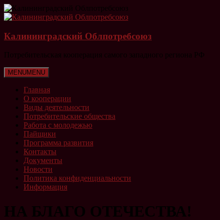
Перейти
к
содержимому
Калининградский Облпотребсоюз
Потребительская кооперация самого западного региона РФ
Меню
MENU
MENU
Главная
О кооперации
Виды деятельности
Потребительские общества
Работа с молодежью
Пайщики
Программа развития
Контакты
Документы
Новости
Политика конфиденциальности
Информация
НА БЛАГО ОТЕЧЕСТВА!