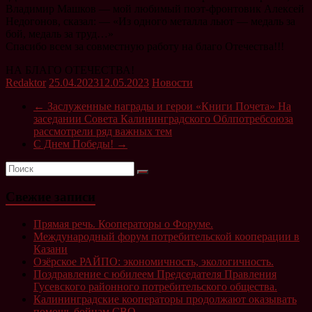
Владимир Машков — мой любимый поэт-фронтовик Алексей
Недогонов, сказал: — «Из одного металла льют — медаль за
бой, медаль за труд…»
Спасибо всем за совместную работу на благо Отечества!!!
НА БЛАГО ОТЕЧЕСТВА!
Redaktor
25.04.2023
12.05.2023
Новости
←
Заслуженные награды и герои «Книги Почета» На
заседании Совета Калининградского Облпотребсоюза
рассмотрели ряд важных тем
С Днем Победы!
→
Свежие записи
Прямая речь. Кооператоры о Форуме.
Международный форум потребительской кооперации в
Казани
Озёрское РАЙПО: экономичность, экологичность.
Поздравление с юбилеем Председателя Правления
Гусевского районного потребительского общества.
Калининградские кооператоры продолжают оказывать
помощь бойцам СВО